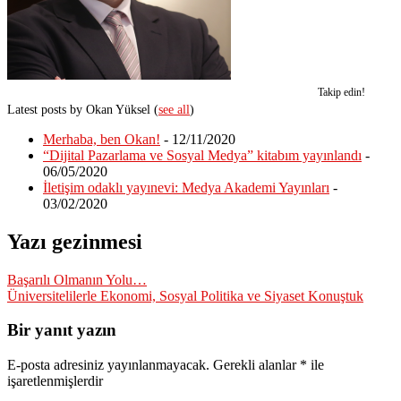
Takip edin!
Latest posts by Okan Yüksel
(
see all
)
Merhaba, ben Okan!
- 12/11/2020
“Dijital Pazarlama ve Sosyal Medya” kitabım yayınlandı
-
06/05/2020
İletişim odaklı yayınevi: Medya Akademi Yayınları
-
03/02/2020
Yazı gezinmesi
Başarılı Olmanın Yolu…
Üniversitelilerle Ekonomi, Sosyal Politika ve Siyaset Konuştuk
Bir yanıt yazın
E-posta adresiniz yayınlanmayacak.
Gerekli alanlar
*
ile
işaretlenmişlerdir