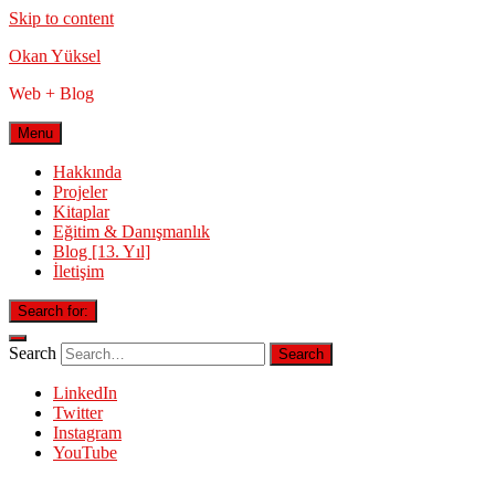
Skip to content
Okan Yüksel
Web + Blog
Menu
Hakkında
Projeler
Kitaplar
Eğitim & Danışmanlık
Blog [13. Yıl]
İletişim
Search for:
Search
LinkedIn
Twitter
Instagram
YouTube