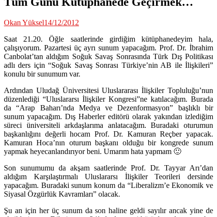
Tüm Günü Kütüphanede Geçirmek…
Okan Yüksel
14/12/2012
Saat 21.20. Öğle saatlerinde girdiğim kütüphanedeyim hala,
çalışıyorum. Pazartesi üç ayrı sunum yapacağım. Prof. Dr. İbrahim
Canbolat’tan aldığım Soğuk Savaş Sonrasında Türk Dış Politikası
adlı ders için “Soğuk Savaş Sonrası Türkiye’nin AB ile İlişkileri”
konulu bir sunumum var.
Ardından Uludağ Üniversitesi Uluslararası İlişkiler Topluluğu’nun
düzenlediği “Uluslararsı İlişkiler Kongresi”ne katılacağım. Burada
da “Arap Baharı’nda Medya ve Dezenformasyon” başlıklı bir
sunum yapacağım. Dış Haberler editörü olarak yakından izlediğim
süreci üniversiteli arkdaşlarıma anlatacağım. Buradaki oturumun
başkanlığını değerli hocam Prof. Dr. Kamuran Reçber yapacak.
Kamuran Hoca’nın oturum başkanı olduğu bir kongrede sunum
yapmak heyecanlandırıyor beni. Umarım hata yapmam 🙂
Son sunumumu da akşam saatlerinde Prof. Dr. Tayyar Arı’dan
aldığım Karşılaştırmalı Uluslararsı İlişkiler Teorileri dersinde
yapacağım. Buradaki sunum konum da “Liberalizm’e Ekonomik ve
Siyasal Özgürlük Kavramları” olacak.
Şu an için her üç sunum da son haline geldi sayılır ancak yine de