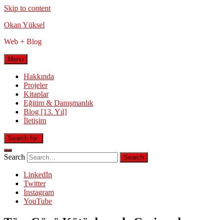
Skip to content
Okan Yüksel
Web + Blog
Menu
Hakkında
Projeler
Kitaplar
Eğitim & Danışmanlık
Blog [13. Yıl]
İletişim
Search for:
Search
LinkedIn
Twitter
Instagram
YouTube