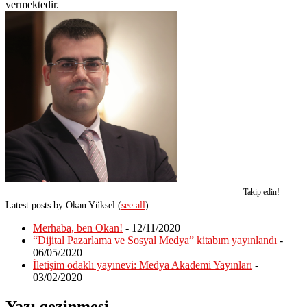
vermektedir.
Takip edin!
Latest posts by Okan Yüksel
(
see all
)
Merhaba, ben Okan!
- 12/11/2020
“Dijital Pazarlama ve Sosyal Medya” kitabım yayınlandı
-
06/05/2020
İletişim odaklı yayınevi: Medya Akademi Yayınları
-
03/02/2020
Yazı gezinmesi