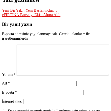
Yeni Bir Yıl… Yeni Başlangıçlar…
eFIRTINA Bursa’yı Ekisi Altına Aldı
Bir yanıt yazın
E-posta adresiniz yayınlanmayacak.
Gerekli alanlar
*
ile
işaretlenmişlerdir
Yorum
*
Ad
*
E-posta
*
İnternet sitesi
Daha sonraki yorumlarımda kullanılması için adım, e-posta