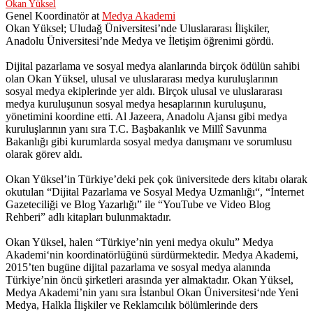
Okan Yüksel
Genel Koordinatör
at
Medya Akademi
Okan Yüksel; Uludağ Üniversitesi’nde Uluslararası İlişkiler,
Anadolu Üniversitesi’nde Medya ve İletişim öğrenimi gördü.
Dijital pazarlama ve sosyal medya alanlarında birçok ödülün sahibi
olan Okan Yüksel, ulusal ve uluslararası medya kuruluşlarının
sosyal medya ekiplerinde yer aldı. Birçok ulusal ve uluslararası
medya kuruluşunun sosyal medya hesaplarının kuruluşunu,
yönetimini koordine etti. Al Jazeera, Anadolu Ajansı gibi medya
kuruluşlarının yanı sıra T.C. Başbakanlık ve Millî Savunma
Bakanlığı gibi kurumlarda sosyal medya danışmanı ve sorumlusu
olarak görev aldı.
Okan Yüksel’in Türkiye’deki pek çok üniversitede ders kitabı olarak
okutulan “Dijital Pazarlama ve Sosyal Medya Uzmanlığı“, “İnternet
Gazeteciliği ve Blog Yazarlığı” ile “YouTube ve Video Blog
Rehberi” adlı kitapları bulunmaktadır.
Okan Yüksel, halen “Türkiye’nin yeni medya okulu” Medya
Akademi‘nin koordinatörlüğünü sürdürmektedir. Medya Akademi,
2015’ten bugüne dijital pazarlama ve sosyal medya alanında
Türkiye’nin öncü şirketleri arasında yer almaktadır. Okan Yüksel,
Medya Akademi’nin yanı sıra İstanbul Okan Üniversitesi‘nde Yeni
Medya, Halkla İlişkiler ve Reklamcılık bölümlerinde ders