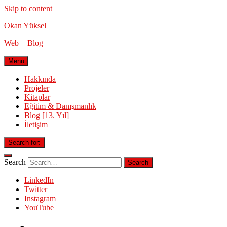
Skip to content
Okan Yüksel
Web + Blog
Menu
Hakkında
Projeler
Kitaplar
Eğitim & Danışmanlık
Blog [13. Yıl]
İletişim
Search for:
Search
LinkedIn
Twitter
Instagram
YouTube