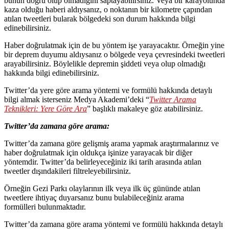
bunun doğru olup olmadığını saptayabilirsiniz. Veya bir karayolunda
kaza olduğu haberi aldıysanız, o noktanın bir kilometre çapından
atılan tweetleri bularak bölgedeki son durum hakkında bilgi
edinebilirsiniz.
Haber doğrulatmak için de bu yöntem işe yarayacaktır. Örneğin yine
bir deprem duyumu aldıysanız o bölgede veya çevresindeki tweetleri
arayabilirsiniz. Böylelikle depremin şiddeti veya olup olmadığı
hakkında bilgi edinebilirsiniz.
Twitter’da yere göre arama yöntemi ve formülü hakkında detaylı
bilgi almak isterseniz Medya Akademi’deki “
Twitter Arama
Teknikleri: Yere Göre Ara
” başlıklı makaleye göz atabilirsiniz.
Twitter’da zamana göre arama:
Twitter’da zamana göre gelişmiş arama yapmak araştırmalarınız ve
haber doğrulatmak için oldukça işinize yarayacak bir diğer
yöntemdir. Twitter’da belirleyeceğiniz iki tarih arasında atılan
tweetler dışındakileri filtreleyebilirsiniz.
Örneğin Gezi Parkı olaylarının ilk veya ilk üç gününde atılan
tweetlere ihtiyaç duyarsanız bunu bulabileceğiniz arama
formülleri bulunmaktadır.
Twitter’da zamana göre arama yöntemi ve formülü hakkında detaylı