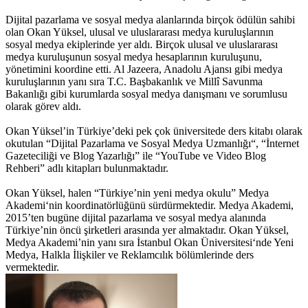
Dijital pazarlama ve sosyal medya alanlarında birçok ödülün sahibi
olan Okan Yüksel, ulusal ve uluslararası medya kuruluşlarının
sosyal medya ekiplerinde yer aldı. Birçok ulusal ve uluslararası
medya kuruluşunun sosyal medya hesaplarının kuruluşunu,
yönetimini koordine etti. Al Jazeera, Anadolu Ajansı gibi medya
kuruluşlarının yanı sıra T.C. Başbakanlık ve Millî Savunma
Bakanlığı gibi kurumlarda sosyal medya danışmanı ve sorumlusu
olarak görev aldı.
Okan Yüksel’in Türkiye’deki pek çok üniversitede ders kitabı olarak
okutulan “Dijital Pazarlama ve Sosyal Medya Uzmanlığı“, “İnternet
Gazeteciliği ve Blog Yazarlığı” ile “YouTube ve Video Blog
Rehberi” adlı kitapları bulunmaktadır.
Okan Yüksel, halen “Türkiye’nin yeni medya okulu” Medya
Akademi‘nin koordinatörlüğünü sürdürmektedir. Medya Akademi,
2015’ten bugüne dijital pazarlama ve sosyal medya alanında
Türkiye’nin öncü şirketleri arasında yer almaktadır. Okan Yüksel,
Medya Akademi’nin yanı sıra İstanbul Okan Üniversitesi‘nde Yeni
Medya, Halkla İlişkiler ve Reklamcılık bölümlerinde ders
vermektedir.