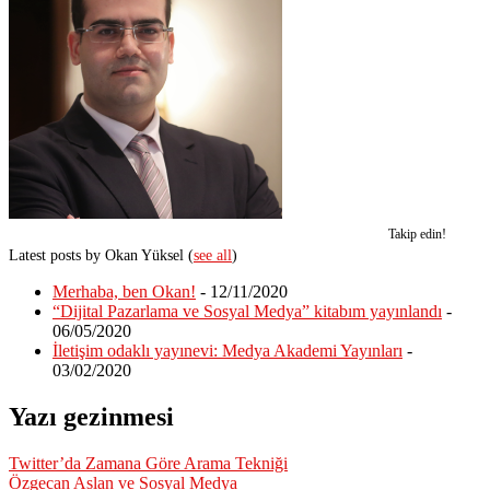
Takip edin!
Latest posts by Okan Yüksel
(
see all
)
Merhaba, ben Okan!
- 12/11/2020
“Dijital Pazarlama ve Sosyal Medya” kitabım yayınlandı
-
06/05/2020
İletişim odaklı yayınevi: Medya Akademi Yayınları
-
03/02/2020
Yazı gezinmesi
Twitter’da Zamana Göre Arama Tekniği
Özgecan Aslan ve Sosyal Medya