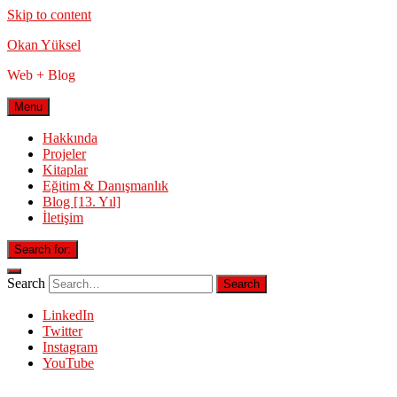
Skip to content
Okan Yüksel
Web + Blog
Menu
Hakkında
Projeler
Kitaplar
Eğitim & Danışmanlık
Blog [13. Yıl]
İletişim
Search for:
Search
LinkedIn
Twitter
Instagram
YouTube