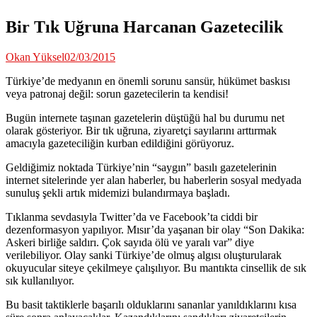
Bir Tık Uğruna Harcanan Gazetecilik
Okan Yüksel
02/03/2015
Türkiye’de medyanın en önemli sorunu sansür, hükümet baskısı
veya patronaj değil: sorun gazetecilerin ta kendisi!
Bugün internete taşınan gazetelerin düştüğü hal bu durumu net
olarak gösteriyor. Bir tık uğruna, ziyaretçi sayılarını arttırmak
amacıyla gazeteciliğin kurban edildiğini görüyoruz.
Geldiğimiz noktada Türkiye’nin “saygın” basılı gazetelerinin
internet sitelerinde yer alan haberler, bu haberlerin sosyal medyada
sunuluş şekli artık midemizi bulandırmaya başladı.
Tıklanma sevdasıyla Twitter’da ve Facebook’ta ciddi bir
dezenformasyon yapılıyor. Mısır’da yaşanan bir olay “Son Dakika:
Askeri birliğe saldırı. Çok sayıda ölü ve yaralı var” diye
verilebiliyor. Olay sanki Türkiye’de olmuş algısı oluşturularak
okuyucular siteye çekilmeye çalışılıyor. Bu mantıkta cinsellik de sık
sık kullanılıyor.
Bu basit taktiklerle başarılı olduklarını sananlar yanıldıklarını kısa