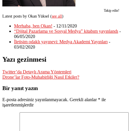
Takip edin!
Latest posts by Okan Yüksel
(
see all
)
Merhaba, ben Okan!
- 12/11/2020
“Dijital Pazarlama ve Sosyal Medya” kitabım yayınlandı
-
06/05/2020
İletişim odaklı yayınevi: Medya Akademi Yayınları
-
03/02/2020
Yazı gezinmesi
Twitter’da Detaylı Arama Yöntemleri
Drone’lar Foto-Muhabirliği Nasıl Etkiler?
Bir yanıt yazın
E-posta adresiniz yayınlanmayacak.
Gerekli alanlar
*
ile
işaretlenmişlerdir