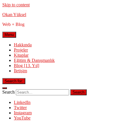
Skip to content
Okan Yüksel
Web + Blog
Menu
Hakkında
Projeler
Kitaplar
Eğitim & Danışmanlık
Blog [13. Yıl]
İletişim
Search for:
Search
LinkedIn
Twitter
Instagram
YouTube