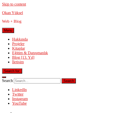
Skip to content
Okan Yüksel
Web + Blog
Menu
Hakkında
Projeler
Kitaplar
Eğitim & Danışmanlık
Blog [13. Yıl]
İletişim
Search for:
Search
LinkedIn
Twitter
Instagram
YouTube