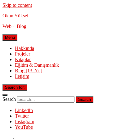
Skip to content
Okan Yüksel
Web + Blog
Menu
Hakkında
Projeler
Kitaplar
Eğitim & Danışmanlık
Blog [13. Yıl]
İletişim
Search for:
Search
LinkedIn
Twitter
Instagram
YouTube