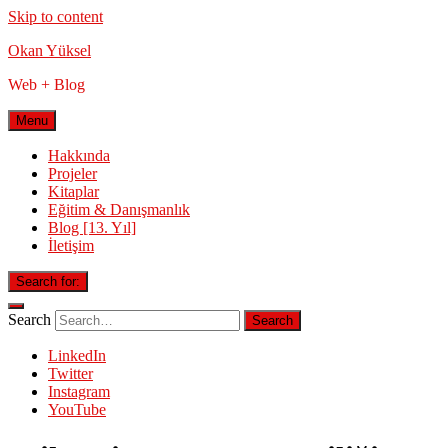
Skip to content
Okan Yüksel
Web + Blog
Menu
Hakkında
Projeler
Kitaplar
Eğitim & Danışmanlık
Blog [13. Yıl]
İletişim
Search for:
Search
LinkedIn
Twitter
Instagram
YouTube