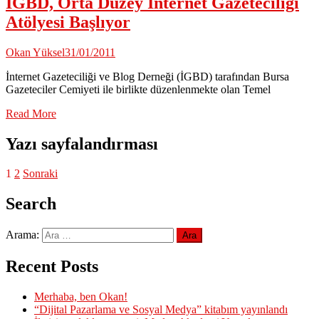
İGBD, Orta Düzey İnternet Gazeteciliği
Atölyesi Başlıyor
Okan Yüksel
31/01/2011
İnternet Gazeteciliği ve Blog Derneği (İGBD) tarafından Bursa
Gazeteciler Cemiyeti ile birlikte düzenlenmekte olan Temel
Read More
Yazı sayfalandırması
1
2
Sonraki
Search
Arama:
Recent Posts
Merhaba, ben Okan!
“Dijital Pazarlama ve Sosyal Medya” kitabım yayınlandı