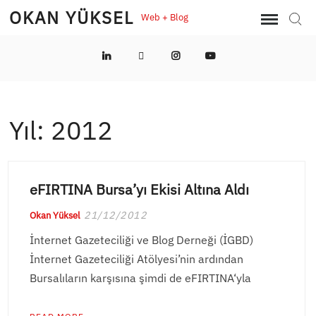
Skip
OKAN YÜKSEL
Web + Blog
Sear
to
content
LinkedIn
Twitter
Instagram
YouTube
Yıl:
2012
eFIRTINA Bursa’yı Ekisi Altına Aldı
21/12/2012
Okan Yüksel
İnternet Gazeteciliği ve Blog Derneği (İGBD)
İnternet Gazeteciliği Atölyesi’nin ardından
Bursalıların karşısına şimdi de eFIRTINA‘yla