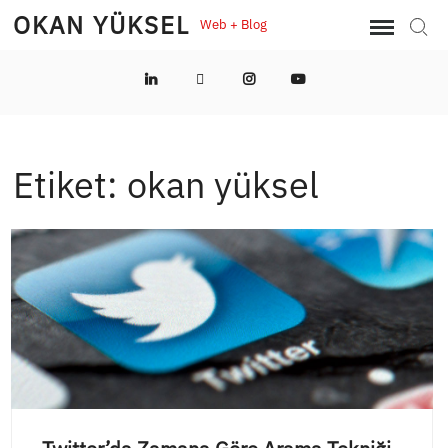
Skip
OKAN YÜKSEL
Web + Blog
Sear
to
content
LinkedIn
Twitter
Instagram
YouTube
Etiket:
okan yüksel