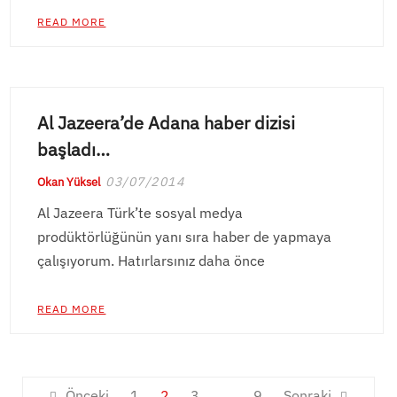
READ MORE
Al Jazeera’de Adana haber dizisi
başladı…
03/07/2014
Okan Yüksel
Al Jazeera Türk’te sosyal medya
prodüktörlüğünün yanı sıra haber de yapmaya
çalışıyorum. Hatırlarsınız daha önce
READ MORE
Yazı
Önceki
1
2
3
…
9
Sonraki